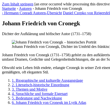
Zum Inhalt springen
[an error occurred while processing this directive
Startseite
›
Autoren
›
Johann Friedrich von Cronegk
‹
Hermann Conradi
Autoren-Übersicht
Daniel Czepko von Reigersfe
Johann Friedrich von Cronegk
Dichter der Aufklärung und höfischer Autor (1731–1758)
Johann Friedrich von Cronegk, Dichter im Umfeld des fränkis
Johann Friedrich von Cronegk (1731–1758) gehört zu den aufklärerisch
umfasst Dramen, Gedichte und Gelegenheitsdichtungen, die an der Schn
Obwohl sein Leben früh endete, erlangte Cronegk in seiner Zeit einen
gemäßigten, oft eleganten Stil.
1. Biographische und kulturelle Ausgangslage
2. Literarisch-historische Einordnung
3. Themen und Motive
4. Sprachliche und formale Eigenart
5. Bedeutung und Nachwirkung
6. Johann Friedrich von Cronegk im Lyrik Atlas