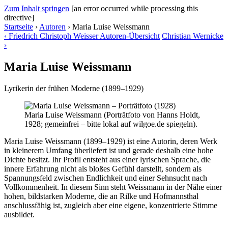
Zum Inhalt springen
[an error occurred while processing this
directive]
Startseite
›
Autoren
›
Maria Luise Weissmann
‹
Friedrich Christoph Weisser
Autoren-Übersicht
Christian Wernicke
›
Maria Luise Weissmann
Lyrikerin der frühen Moderne (1899–1929)
Maria Luise Weissmann (Porträtfoto von Hanns Holdt,
1928; gemeinfrei – bitte lokal auf wilgoe.de spiegeln).
Maria Luise Weissmann (1899–1929) ist eine Autorin, deren Werk
in kleinerem Umfang überliefert ist und gerade deshalb eine hohe
Dichte besitzt. Ihr Profil entsteht aus einer lyrischen Sprache, die
innere Erfahrung nicht als bloßes Gefühl darstellt, sondern als
Spannungsfeld zwischen Endlichkeit und einer Sehnsucht nach
Vollkommenheit. In diesem Sinn steht Weissmann in der Nähe einer
hohen, bildstarken Moderne, die an Rilke und Hofmannsthal
anschlussfähig ist, zugleich aber eine eigene, konzentrierte Stimme
ausbildet.