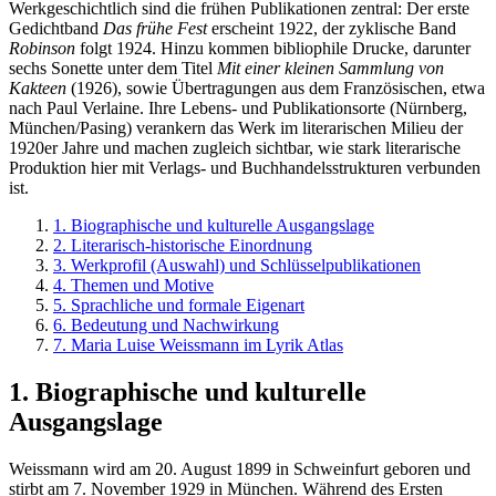
Werkgeschichtlich sind die frühen Publikationen zentral: Der erste
Gedichtband
Das frühe Fest
erscheint 1922, der zyklische Band
Robinson
folgt 1924. Hinzu kommen bibliophile Drucke, darunter
sechs Sonette unter dem Titel
Mit einer kleinen Sammlung von
Kakteen
(1926), sowie Übertragungen aus dem Französischen, etwa
nach Paul Verlaine. Ihre Lebens- und Publikationsorte (Nürnberg,
München/Pasing) verankern das Werk im literarischen Milieu der
1920er Jahre und machen zugleich sichtbar, wie stark literarische
Produktion hier mit Verlags- und Buchhandelsstrukturen verbunden
ist.
1. Biographische und kulturelle Ausgangslage
2. Literarisch-historische Einordnung
3. Werkprofil (Auswahl) und Schlüsselpublikationen
4. Themen und Motive
5. Sprachliche und formale Eigenart
6. Bedeutung und Nachwirkung
7. Maria Luise Weissmann im Lyrik Atlas
1. Biographische und kulturelle
Ausgangslage
Weissmann wird am 20. August 1899 in Schweinfurt geboren und
stirbt am 7. November 1929 in München. Während des Ersten