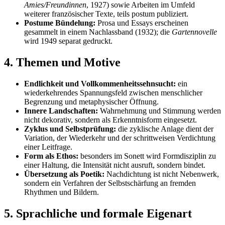
Amies/Freundinnen
, 1927) sowie Arbeiten im Umfeld
weiterer französischer Texte, teils postum publiziert.
Postume Bündelung:
Prosa und Essays erscheinen
gesammelt in einem Nachlassband (1932); die
Gartennovelle
wird 1949 separat gedruckt.
4. Themen und Motive
Endlichkeit und Vollkommenheitssehnsucht:
ein
wiederkehrendes Spannungsfeld zwischen menschlicher
Begrenzung und metaphysischer Öffnung.
Innere Landschaften:
Wahrnehmung und Stimmung werden
nicht dekorativ, sondern als Erkenntnisform eingesetzt.
Zyklus und Selbstprüfung:
die zyklische Anlage dient der
Variation, der Wiederkehr und der schrittweisen Verdichtung
einer Leitfrage.
Form als Ethos:
besonders im Sonett wird Formdisziplin zu
einer Haltung, die Intensität nicht ausruft, sondern bindet.
Übersetzung als Poetik:
Nachdichtung ist nicht Nebenwerk,
sondern ein Verfahren der Selbstschärfung an fremden
Rhythmen und Bildern.
5. Sprachliche und formale Eigenart