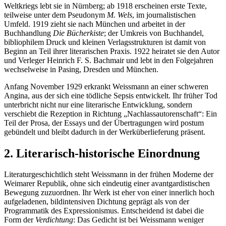
Weltkriegs lebt sie in Nürnberg; ab 1918 erscheinen erste Texte,
teilweise unter dem Pseudonym
M. Wels
, im journalistischen
Umfeld. 1919 zieht sie nach München und arbeitet in der
Buchhandlung
Die Bücherkiste
; der Umkreis von Buchhandel,
bibliophilem Druck und kleinen Verlagsstrukturen ist damit von
Beginn an Teil ihrer literarischen Praxis. 1922 heiratet sie den Autor
und Verleger Heinrich F. S. Bachmair und lebt in den Folgejahren
wechselweise in Pasing, Dresden und München.
Anfang November 1929 erkrankt Weissmann an einer schweren
Angina, aus der sich eine tödliche Sepsis entwickelt. Ihr früher Tod
unterbricht nicht nur eine literarische Entwicklung, sondern
verschiebt die Rezeption in Richtung „Nachlassautorenschaft“: Ein
Teil der Prosa, der Essays und der Übertragungen wird postum
gebündelt und bleibt dadurch in der Werküberlieferung präsent.
2. Literarisch-historische Einordnung
Literaturgeschichtlich steht Weissmann in der frühen Moderne der
Weimarer Republik, ohne sich eindeutig einer avantgardistischen
Bewegung zuzuordnen. Ihr Werk ist eher von einer innerlich hoch
aufgeladenen, bildintensiven Dichtung geprägt als von der
Programmatik des Expressionismus. Entscheidend ist dabei die
Form der
Verdichtung
: Das Gedicht ist bei Weissmann weniger