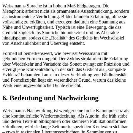
Weissmanns Sprache ist in hohem Maß bildgetragen. Die
Metaphorik arbeitet nicht als ornamentale Ausschmückung, sondern
als instrumentelle Verdichtung: Bilder bündeln Erfahrung, ohne sie
vollständig zu erklären, und erzeugen dadurch eine Spannung aus
Nähe und Unverfügbarkeit. Typisch ist eine Bewegung, die das
Gedicht zugleich ins Sinnliche hinunterzieht und ins Abstrakte
hinaufspannt, sodass die „Realität“ des Gedichts im Wechselspiel
von Anschaulichkeit und Überstieg entsteht.
Formell ist bemerkenswert, wie bewusst Weissmann mit
gebundenen Formen umgeht. Der Zyklus strukturiert die Erfahrung
über Wiederkehr und Variation; das Sonett zwingt zur Präzision und
erzeugt jene Konzentration, in der sich das Gedicht als „kompakte
Evidenz“ behaupten kann. In dieser Verbindung von Bildintensität
und Formdisziplin liegt ein wesentlicher Grund, warum das kleine
Werk eine ungewöhnliche Dichte erreicht.
6. Bedeutung und Nachwirkung
Weissmanns Nachwirkung ist weniger eine breite Kanonpräsenz als
eine kontinuierliche Wiederentdeckung. Als Autorin, die früh stirbt
und deren Texte in bibliophilen oder kleineren Publikationsformen
zirkulieren, wird sie lange Zeit nur in speziellen Kontexten sichtbar
– etwa in regionalen Literaturgeschichten, in Sammlungen zu