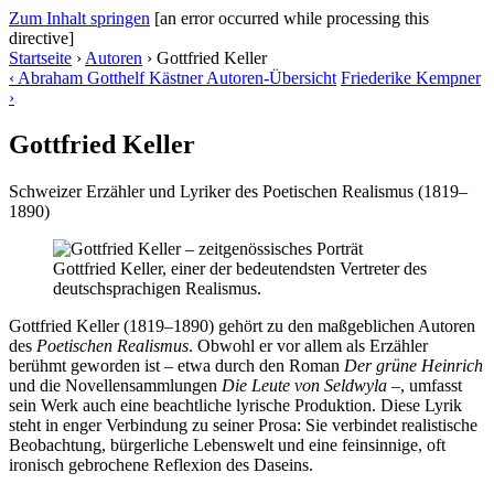
Zum Inhalt springen
[an error occurred while processing this
directive]
Startseite
›
Autoren
›
Gottfried Keller
‹
Abraham Gotthelf Kästner
Autoren-Übersicht
Friederike Kempner
›
Gottfried Keller
Schweizer Erzähler und Lyriker des Poetischen Realismus (1819–
1890)
Gottfried Keller, einer der bedeutendsten Vertreter des
deutschsprachigen Realismus.
Gottfried Keller (1819–1890) gehört zu den maßgeblichen Autoren
des
Poetischen Realismus
. Obwohl er vor allem als Erzähler
berühmt geworden ist – etwa durch den Roman
Der grüne Heinrich
und die Novellensammlungen
Die Leute von Seldwyla
–, umfasst
sein Werk auch eine beachtliche lyrische Produktion. Diese Lyrik
steht in enger Verbindung zu seiner Prosa: Sie verbindet realistische
Beobachtung, bürgerliche Lebenswelt und eine feinsinnige, oft
ironisch gebrochene Reflexion des Daseins.