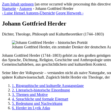
Zum Inhalt springen
[an error occurred while processing this directive
Startseite
›
Autoren
›
Johann Gottfried Herder
‹
Luise Hensel
Autoren-Übersicht
Georg Herwegh
›
Johann Gottfried Herder
Dichter, Theologe, Philosoph und Kulturtheoretiker (1744–1803)
Johann Gottfried Herder, ein zentraler Denker der deutschen 
Johann Gottfried Herder (1744–1803) gehört zu den großen geistigen 
das Sprache, Dichtung, Religion, Geschichte und Anthropologie untre
Gemeinschaftsleben, aus geschichtlichem und kulturellem Kontext.
Seine Idee der
Volkspoesie
– verstanden nicht als naive Naturgabe, s
spätere Kulturwissenschaft. Zugleich bleibt Herder ein Theologe, der
1. Biographische und kulturelle Ausgangslage
2. Literarisch-historische Einordnung
3. Themen und Motive
4. Sprachliche und formale Eigenart
5. Bedeutung und Nachwirkung
6. Herder im Lyrik Atlas