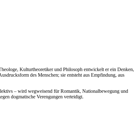
heologe, Kulturtheoretiker und Philosoph entwickelt er ein Denken,
e Ausdrucksform des Menschen; sie entsteht aus Empfindung, aus
Kollektivs – wird wegweisend für Romantik, Nationalbewegung und
d gegen dogmatische Verengungen verteidigt.