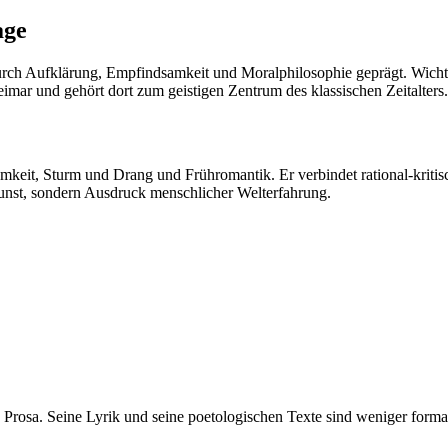
age
durch Aufklärung, Empfindsamkeit und Moralphilosophie geprägt. Wich
eimar und gehört dort zum geistigen Zentrum des klassischen Zeitalters.
keit, Sturm und Drang und Frühromantik. Er verbindet rational-kritisc
 Kunst, sondern Ausdruck menschlicher Welterfahrung.
ten Prosa. Seine Lyrik und seine poetologischen Texte sind weniger form