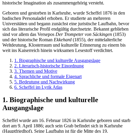
historische Imagination als zusammengehörig versteht.
Geboren und gestorben in Karlsruhe, wurde Scheffel 1876 in den
badischen Personaladel erhoben. Er studierte an mehreren
Universitäten und begann zunächst eine juristische Laufbahn, bevor
sich das literarische Profil endgültig durchsetzte. Bekannt geblieben
sind vor allem das Versepos
Der Trompeter von Säckingen
(1853)
und der historische Roman
Ekkehard
(1855), der mittelalterliche
Weltdeutung, Klosterraum und kulturelle Erinnerung zu einem bis
weit ins Kaiserreich hinein wirksamen Lesestoff verdichtet.
1. Biographische und kulturelle Ausgangslage
2. Literarisch-historische Einordnung
3. Themen und Motive
4. Sprachliche und formale Eigenart
5. Bedeutung und Nachwirkung
6. Scheffel im Lyrik Atlas
1. Biographische und kulturelle
Ausgangslage
Scheffel wurde am 16. Februar 1826 in Karlsruhe geboren und starb
dort am 9. April 1886; auch sein Grab befindet sich in Karlsruhe
(Hauptfriedhof). Seine Laufbahn ist für die Mitte des 19.