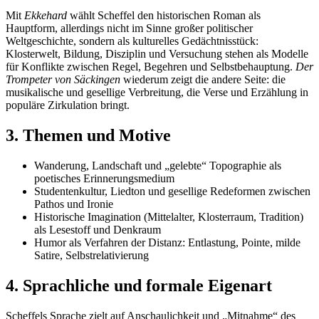
Mit
Ekkehard
wählt Scheffel den historischen Roman als
Hauptform, allerdings nicht im Sinne großer politischer
Weltgeschichte, sondern als kulturelles Gedächtnisstück:
Klosterwelt, Bildung, Disziplin und Versuchung stehen als Modelle
für Konflikte zwischen Regel, Begehren und Selbstbehauptung.
Der
Trompeter von Säckingen
wiederum zeigt die andere Seite: die
musikalische und gesellige Verbreitung, die Verse und Erzählung in
populäre Zirkulation bringt.
3. Themen und Motive
Wanderung, Landschaft und „gelebte“ Topographie als
poetisches Erinnerungsmedium
Studentenkultur, Liedton und gesellige Redeformen zwischen
Pathos und Ironie
Historische Imagination (Mittelalter, Klosterraum, Tradition)
als Lesestoff und Denkraum
Humor als Verfahren der Distanz: Entlastung, Pointe, milde
Satire, Selbstrelativierung
4. Sprachliche und formale Eigenart
Scheffels Sprache zielt auf Anschaulichkeit und „Mitnahme“ des