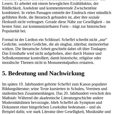
Lesers: Er arbeitet mit einem beweglichen Erzählduktus, der
Bildlichkeit, Anekdote und kommentierende Zwischentöne
kombiniert. In vielen Passagen entsteht der Eindruck einer mündlich
geführten Rede, die literarisch gebunden ist, aber ihre soziale
Herkunft nicht verleugnet. Gerade diese Nähe zur Geselligkeit – im
besten Sinn: zur kommunizierbaren Form – trägt zur historischen
Popularität bei.
Formal ist der Liedton ein Schlüssel. Scheffel schreibt nicht „nur“
Gedichte, sondern Gedichte, die als singbar, zitierbar, memorierbar
wirken. Die literarische Arbeit geschieht dabei oft über Tonlagen:
Das Ernsthafte wird nicht aufgehoben, aber durch Humor und
Selbstkommentar kontrolliert, damit historische, religiöse oder
moralische Themen nicht in Monumentalpathos erstarren.
5. Bedeutung und Nachwirkung
Im späten 19. Jahrhundert gehörte Scheffel zum Kanon populärer
Bildungsliteratur; seine Texte kursierten in Schulen, Vereinen und
studentischen Zusammenhängen. Das 20. Jahrhundert verschob den
Maßstab: Während die akademische Literaturgeschichte andere
Modernitätslinien bevorzugte, blieb Scheffel als Symptom und
Dokument einer bürgerlichen Lesekultur bedeutsam – und als
Beispiel dafür, wie stark Literatur über Geselligkeit, Musiknähe und